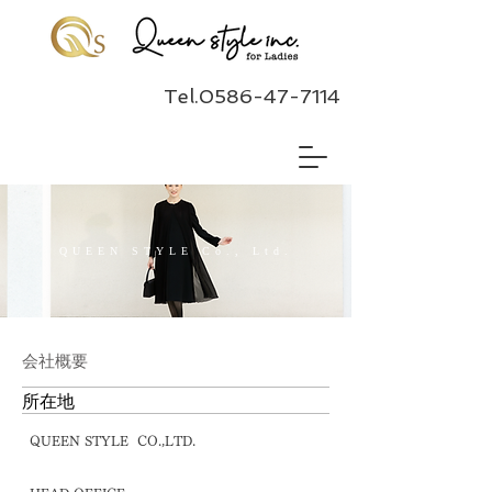
Tel.0586-47-7114
QUEEN STYLE Co., Ltd.
​会社概要
所在地
QUEEN STYLE
CO.,LTD.